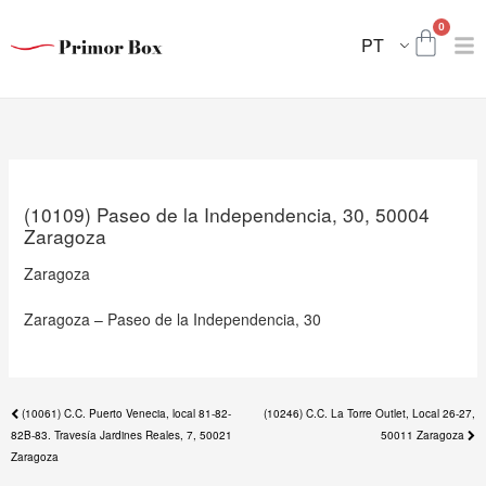
Skip
Nex
0
to
Carri
pos
PT
content
(10109) Paseo de la Independencia, 30, 50004
Zaragoza
Zaragoza
Zaragoza – Paseo de la Independencia, 30
Previous
(10061) C.C. Puerto Venecia, local 81-82-
(10246) C.C. La Torre Outlet, Local 26-27,
post:
82B-83. Travesía Jardines Reales, 7, 50021
50011 Zaragoza
Zaragoza