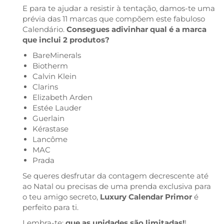
E para te ajudar a resistir à tentação, damos-te uma
prévia das 11 marcas que compõem este fabuloso
Calendário.
Consegues adivinhar qual é a marca
que inclui 2 produtos?
BareMinerals
Biotherm
Calvin Klein
Clarins
Elizabeth Arden
Estée Lauder
Guerlain
Kérastase
Lancôme
MAC
Prada
Se queres desfrutar da contagem decrescente até
ao Natal ou precisas de uma prenda exclusiva para
o teu amigo secreto,
Luxury Calendar Primor
é
perfeito para ti.
Lembra-te:
que as unidades são limitadas!
!