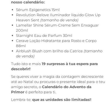
nosso calendário:
:
Sérum Epigenetics 15ml
Revolution Relove Iluminador líquido Glow Up
Heaven Sent
(tamanho de venda)
Lamellar Shine Sérum-Creme Sem Enxaguar
200ml
Starnight Eau de Parfum 30ml
Cerave Loção Hidratante para Rosto e Corpo
88ml
Airblush Blush com brilho da Catrice
(tamanho
de venda)
Tudo isto e mais
19 surpresas à tua espera para
descobrir!
!
Se queres viver a magia da contagem decrescente
até ao Natal ou procuras o presente ideal para o teu
amigo secreto, o
Calendário do Advento da
Primor
é perfeito para ti.
Lembra-te:
que as unidades são limitadas!
!