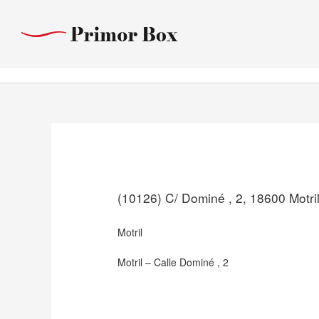
Ir
al
contenido
(10126) C/ Dominé , 2, 18600 Motri
Motril
Motril – Calle Dominé , 2