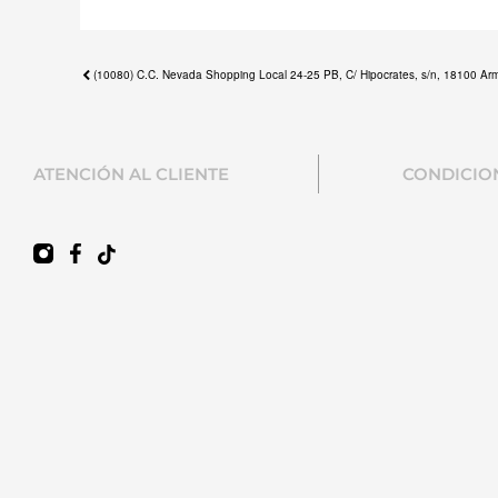
Previous
(10080) C.C. Nevada Shopping Local 24-25 PB, C/ Hipocrates, s/n, 18100 Armi
post:
ATENCIÓN AL CLIENTE
CONDICIO