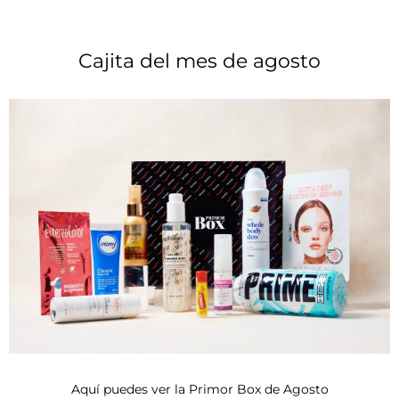
Cajita del mes de agosto
RECIBE TU CAJITA
Cuando te suscribas
recibirás la primera Primor
Box en 24-72h.
Si te suscribes del 1 al 7, la recibirá
a partir del día 10. Los siguientes meses,
cia,
efectuaremos el cobro automáticamente el día 2 
recibirás tu caja entre el día 10 y el 15. *En los enví
a Canarias el plazo se puede demorar hasta 10 día
más.
Haz clic aquí
Aquí puedes ver la Primor Box de Agosto