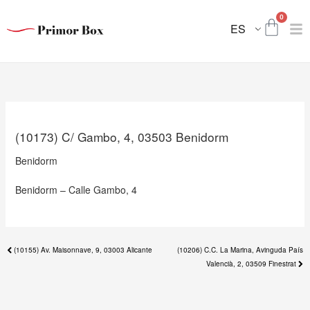
Ir
Nex
0
al
Carri
pos
ES
contenido
(10173) C/ Gambo, 4, 03503 Benidorm
Benidorm
Benidorm – Calle Gambo, 4
Previous
(10155) Av. Maisonnave, 9, 03003 Alicante
(10206) C.C. La Marina, Avinguda País
post:
Valencià, 2, 03509 Finestrat