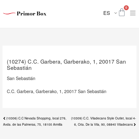
Ir
Nex
0
al
Carri
pos
ES
contenido
(10274) C.C. Garbera, Garberako, 1, 20017 San
Sebastián
San Sebastián
C.C. Garbera, Garberako, 1, 20017 San Sebastián
Previous
(10306) C.C Nevada Shopping, local 276,
(10309) C.C. Viladecans Style Outlet, local 4-
post:
Avda. de las Palmeras, 75, 18100 Armilla
6, Crta. De la Vila, 90, 08840 Viladecans