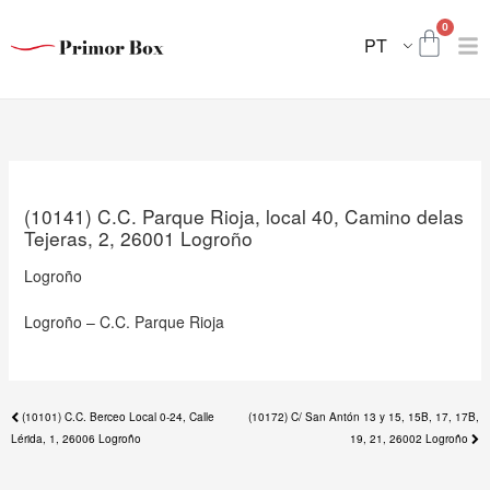
Skip
Nex
0
to
Carri
pos
PT
content
(10141) C.C. Parque Rioja, local 40, Camino delas
Tejeras, 2, 26001 Logroño
Logroño
Logroño – C.C. Parque Rioja
Previous
(10101) C.C. Berceo Local 0-24, Calle
(10172) C/ San Antón 13 y 15, 15B, 17, 17B,
post:
Lérida, 1, 26006 Logroño
19, 21, 26002 Logroño