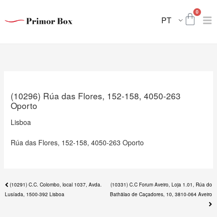
Skip
Nex
0
to
Carri
pos
PT
content
(10296) Rúa das Flores, 152-158, 4050-263
Oporto
Lisboa
Rúa das Flores, 152-158, 4050-263 Oporto
Previous
(10291) C.C. Colombo, local 1037, Avda.
(10331) C.C Forum Aveiro, Loja 1.01, Rúa do
post:
Lusíada, 1500-392 Lisboa
Bathälao de Caçadores, 10, 3810-064 Aveiro