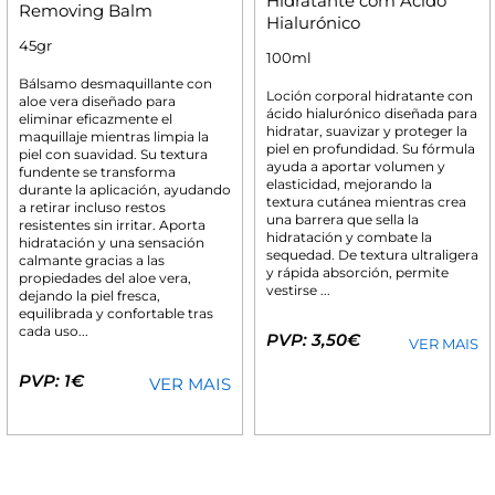
Hidratante com Ácido
Removing Balm
Hialurónico
45gr
100ml
Bálsamo desmaquillante con
Loción corporal hidratante con
aloe vera diseñado para
ácido hialurónico diseñada para
eliminar eficazmente el
hidratar, suavizar y proteger la
maquillaje mientras limpia la
piel en profundidad. Su fórmula
piel con suavidad. Su textura
ayuda a aportar volumen y
fundente se transforma
elasticidad, mejorando la
durante la aplicación, ayudando
textura cutánea mientras crea
a retirar incluso restos
una barrera que sella la
resistentes sin irritar. Aporta
hidratación y combate la
hidratación y una sensación
sequedad. De textura ultraligera
calmante gracias a las
y rápida absorción, permite
propiedades del aloe vera,
vestirse ...
dejando la piel fresca,
equilibrada y confortable tras
cada uso...
PVP: 3,50€
VER MAIS
PVP: 1€
VER MAIS