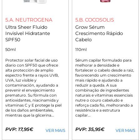
5.A. NEUTROGENA
5.B. COCOSOLIS
Ultra Sheer Fluido
Grow Sérum
Invisível Hidratante
Crescimento Rápido
SPF50
Cabelo
50ml
110ml
Protector solar facial de uso
Sérum capilar formulado para
diario con SPF50 que ofrece
melhorar a densidade e
alta protección de amplio
fortalecer o cabelo desde a raiz,
espectro frente a rayos UVB,
favorecendo um crescimento
UVA, luz visible y
mais rápido e ajudando a
contaminación, ayudando a
reduzir a queda. A sua
prevenir el envejecimiento
combinação de ingredientes
prematuro. Su fórmula con
naturais e vitaminas essenciais
antioxidantes, niacinamida y
nutre o couro cabeludo e
vitaminas C y E protege la piel
reforça cada fio, melhorando a
de los daños ambientales,
resistência e a estrutura
mientras que la glicerina...
capilar...
PVP: 17,95€
PVP: 35,95€
VER MAIS
VER MAIS