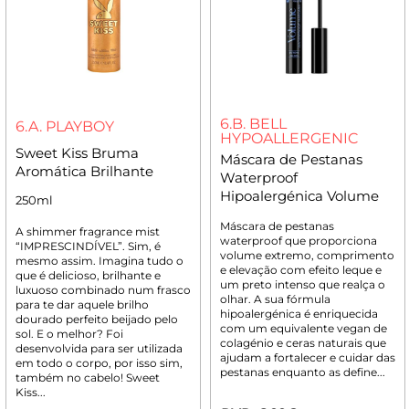
6.B. BELL
6.A. PLAYBOY
HYPOALLERGENIC
Sweet Kiss Bruma
Máscara de Pestanas
Aromática Brilhante
Waterproof
Hipoalergénica Volume
250ml
Máscara de pestanas
A shimmer fragrance mist
waterproof que proporciona
“IMPRESCINDÍVEL”. Sim, é
volume extremo, comprimento
mesmo assim. Imagina tudo o
e elevação com efeito leque e
que é delicioso, brilhante e
um preto intenso que realça o
luxuoso combinado num frasco
olhar. A sua fórmula
para te dar aquele brilho
hipoalergénica é enriquecida
dourado perfeito beijado pelo
com um equivalente vegan de
sol. E o melhor? Foi
colagénio e ceras naturais que
desenvolvida para ser utilizada
ajudam a fortalecer e cuidar das
em todo o corpo, por isso sim,
pestanas enquanto as define...
também no cabelo! Sweet
Kiss...