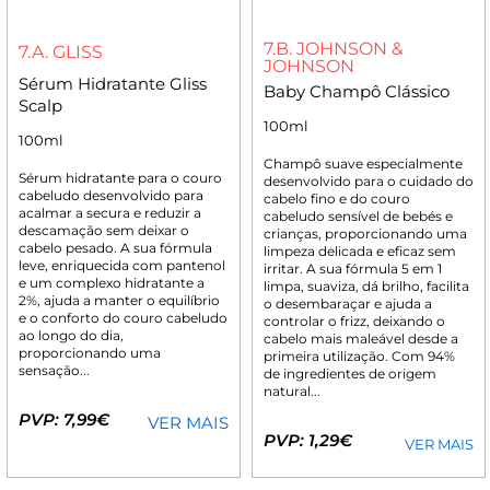
7.B. JOHNSON &
7.A. GLISS
JOHNSON
Sérum Hidratante Gliss
Baby Champô Clássico
Scalp
100ml
100ml
Champô suave especialmente
Sérum hidratante para o couro
desenvolvido para o cuidado do
cabeludo desenvolvido para
cabelo fino e do couro
acalmar a secura e reduzir a
cabeludo sensível de bebés e
descamação sem deixar o
crianças, proporcionando uma
cabelo pesado. A sua fórmula
limpeza delicada e eficaz sem
leve, enriquecida com pantenol
irritar. A sua fórmula 5 em 1
e um complexo hidratante a
limpa, suaviza, dá brilho, facilita
2%, ajuda a manter o equilíbrio
o desembaraçar e ajuda a
e o conforto do couro cabeludo
controlar o frizz, deixando o
ao longo do dia,
cabelo mais maleável desde a
proporcionando uma
primeira utilização. Com 94%
sensação...
de ingredientes de origem
natural...
PVP: 7,99€
VER MAIS
PVP: 1,29€
VER MAIS