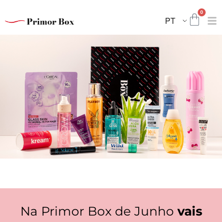
Skip
0
to
Carri
PT
content
Na Primor Box de Junho
vais