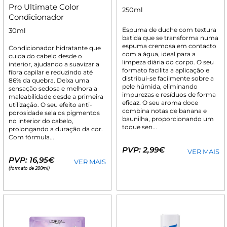
Pro Ultimate Color
250ml
Condicionador
Espuma de duche com textura
30ml
batida que se transforma numa
espuma cremosa em contacto
Condicionador hidratante que
com a água, ideal para a
cuida do cabelo desde o
limpeza diária do corpo. O seu
interior, ajudando a suavizar a
formato facilita a aplicação e
fibra capilar e reduzindo até
distribui-se facilmente sobre a
86% da quebra. Deixa uma
pele húmida, eliminando
sensação sedosa e melhora a
impurezas e resíduos de forma
maleabilidade desde a primeira
eficaz. O seu aroma doce
utilização. O seu efeito anti-
combina notas de banana e
porosidade sela os pigmentos
baunilha, proporcionando um
no interior do cabelo,
toque sen...
prolongando a duração da cor.
Com fórmula...
PVP: 2,99€
VER MAIS
PVP: 16,95€
VER MAIS
(formato de 200ml)