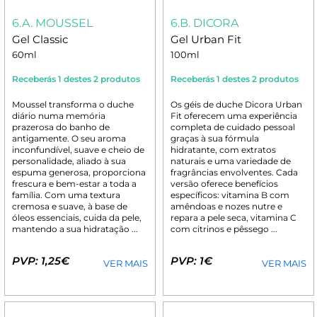
6.A. MOUSSEL
6.B. DICORA
Gel Classic
Gel Urban Fit
60ml
100ml
Receberás 1 destes 2 produtos
Receberás 1 destes 2 produtos
Moussel transforma o duche
Os géis de duche Dicora Urban
diário numa memória
Fit oferecem uma experiência
prazerosa do banho de
completa de cuidado pessoal
antigamente. O seu aroma
graças à sua fórmula
inconfundível, suave e cheio de
hidratante, com extratos
personalidade, aliado à sua
naturais e uma variedade de
espuma generosa, proporciona
fragrâncias envolventes. Cada
frescura e bem-estar a toda a
versão oferece benefícios
família. Com uma textura
específicos: vitamina B com
cremosa e suave, à base de
amêndoas e nozes nutre e
óleos essenciais, cuida da pele,
repara a pele seca, vitamina C
mantendo a sua hidratação ...
com citrinos e pêssego ...
PVP: 1,25€
PVP: 1€
VER MAIS
VER MAIS