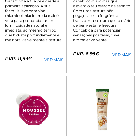
transforma a tua pele desde a
cabelo com aromas que
primeira aplicação. A sua
elevam o teu estado de espírito.
fórmula leve combina
Com uma textura não
thiamidol, niacinamida e aloé
pegajosa, esta fragrância
vera para proporcionar uma
transforma-se num gesto diário
luminosidade natural e
de bem-estar e frescura.
imediata, ao mesmo tempo
Concebida para potenciar
que hidrata profundamente e
sensações positivas, o seu
melhora visivelmente a textura
aroma envolvente ...
...
PVP: 8,95€
VER MAIS
PVP: 11,99€
VER MAIS