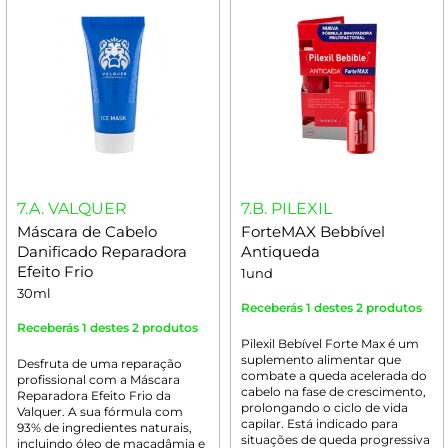
7.A. VALQUER
7.B. PILEXIL
Máscara de Cabelo
ForteMAX Bebbível
Danificado Reparadora
Antiqueda
Efeito Frio
1und
30ml
Receberás 1 destes 2 produtos
Receberás 1 destes 2 produtos
Pilexil Bebível Forte Max é um
suplemento alimentar que
Desfruta de uma reparação
combate a queda acelerada do
profissional com a Máscara
cabelo na fase de crescimento,
Reparadora Efeito Frio da
prolongando o ciclo de vida
Valquer. A sua fórmula com
capilar. Está indicado para
93% de ingredientes naturais,
situações de queda progressiva
incluindo óleo de macadâmia e