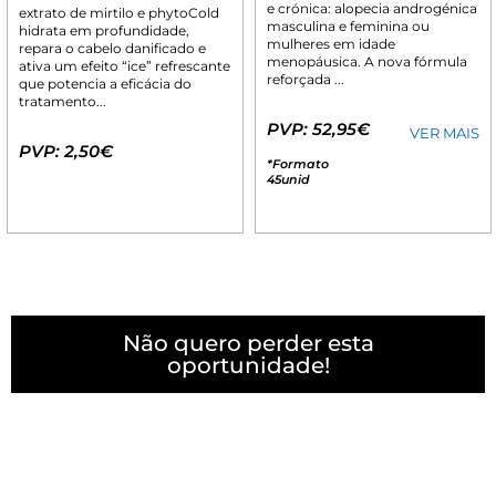
e crónica: alopecia androgénica
extrato de mirtilo e phytoCold
masculina e feminina ou
hidrata em profundidade,
mulheres em idade
repara o cabelo danificado e
menopáusica. A nova fórmula
ativa um efeito “ice” refrescante
reforçada ...
que potencia a eficácia do
tratamento...
PVP: 52,95€
VER MAIS
PVP: 2,50€
*Formato
45unid
Não quero perder esta
oportunidade!