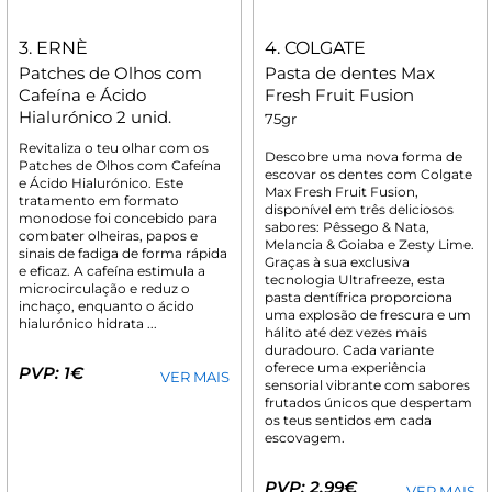
3. ERNÈ
4. COLGATE
Patches de Olhos com
Pasta de dentes Max
Cafeína e Ácido
Fresh Fruit Fusion
Hialurónico 2 unid.
75gr
Revitaliza o teu olhar com os
Descobre uma nova forma de
Patches de Olhos com Cafeína
escovar os dentes com Colgate
e Ácido Hialurónico. Este
Max Fresh Fruit Fusion,
tratamento em formato
disponível em três deliciosos
monodose foi concebido para
sabores: Pêssego & Nata,
combater olheiras, papos e
Melancia & Goiaba e Zesty Lime.
sinais de fadiga de forma rápida
Graças à sua exclusiva
e eficaz. A cafeína estimula a
tecnologia Ultrafreeze, esta
microcirculação e reduz o
pasta dentífrica proporciona
inchaço, enquanto o ácido
uma explosão de frescura e um
hialurónico hidrata ...
hálito até dez vezes mais
duradouro. Cada variante
oferece uma experiência
PVP: 1€
VER MAIS
sensorial vibrante com sabores
frutados únicos que despertam
os teus sentidos em cada
escovagem.
PVP: 2,99€
VER MAIS