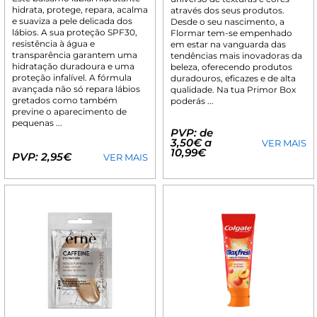
hidrata, protege, repara, acalma
através dos seus produtos.
e suaviza a pele delicada dos
Desde o seu nascimento, a
lábios. A sua proteção SPF30,
Flormar tem-se empenhado
resistência à água e
em estar na vanguarda das
transparência garantem uma
tendências mais inovadoras da
hidratação duradoura e uma
beleza, oferecendo produtos
proteção infalível. A fórmula
duradouros, eficazes e de alta
avançada não só repara lábios
qualidade. Na tua Primor Box
gretados como também
poderás ...
previne o aparecimento de
pequenas ...
PVP: de
3,50€ a
VER MAIS
10,99€
PVP: 2,95€
VER MAIS