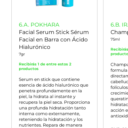
6.A. POKHARA
6.B. 
Facial Serum Stick Sérum
Champ
Facial en Barra con Ácido
75ml
Hialurónico
Recibirás
product
7gr
Recibirás 1 de entre estos 2
Champú 
productos
formula
directa
Serum en stick que contiene
cabellud
esencia de ácido hialurónico que
folículo
penetra profundamente en la
crecimie
piel, la hidrata al instante y
queratin
recupera la piel seca. Proporciona
hidratac
una profunda hidratación tanto
acción 
interna como externamente,
antioxid
reteniendo la hidratación y los
nutrientes. Repara de manera