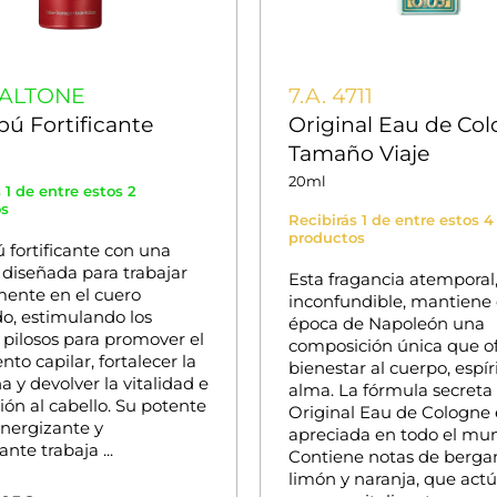
IRALTONE
7.A. 4711
ú Fortificante
Original Eau de Co
Tamaño Viaje
20ml
 1 de entre estos 2
os
Recibirás 1 de entre estos 4
productos
fortificante con una
 diseñada para trabajar
Esta fragancia atemporal, 
mente en el cuero
inconfundible, mantiene 
o, estimulando los
época de Napoleón una
s pilosos para promover el
composición única que o
nto capilar, fortalecer la
bienestar al cuerpo, espír
a y devolver la vitalidad e
alma. La fórmula secreta 
ión al cabello. Su potente
Original Eau de Cologne 
energizante y
apreciada en todo el mu
ante trabaja ...
Contiene notas de berga
limón y naranja, que act