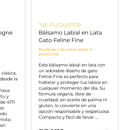
7.B. PUCKATOR
logne
Bálsamo Labial en Lata
Gato Feline Fine
Recibirás 1 de entre estos 4
productos
Este bálsamo labial en lata con
un adorable diseño de gato
clásica,
Feline Fine es perfecto para
desde la
hidratar y proteger tus labios en
cualquier momento del día. Su
frece
fórmula vegana, libre de
itu y
crueldad, sin aceite de palma ni
de 4711
gluten, lo convierte en una
es
opción responsable y respetuosa.
ndo.
Compacto y fácil de llevar ...
mota,
úan