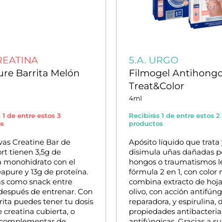
CREATINA
5.A. URGO
re Barrita Melón
Filmogel Antihong
Treat&Color
4ml
 1 de entre estos 3
Recibirás 1 de entre estos 2
os
productos
vas Creatine Bar de
Apósito líquido que trata 
rt tienen 3,5g de
disimula uñas dañadas p
a monohidrato con el
hongos o traumatismos l
eapure y 13g de proteína.
fórmula 2 en 1, con color 
as como snack entre
combina extracto de hoja
 después de entrenar. Con
olivo, con acción antifúng
rita puedes tener tu dosis
reparadora, y espirulina, 
e creatina cubierta, o
propiedades antibacteria
 complementar de
antifúngicas. Gracias a su