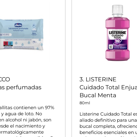
ICCO
3. LISTERINE
tas perfumadas
Cuidado Total Enju
Bucal Menta
80ml
allitas contienen un 97%
y agua de loto. No
Listerine Cuidado Total es
n alcohol ni jabón, son
aliado definitivo para un
esde el nacimiento y
bucal completa, ofreciend
ermatológicamente
beneficios esenciales en 