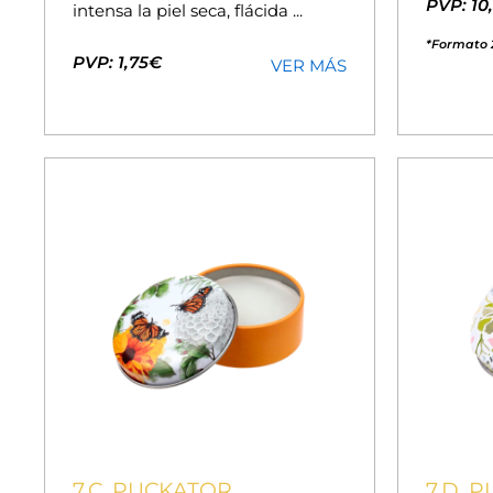
PVP: 10
intensa la piel seca, flácida ...
*Formato 
PVP: 1,75€
VER MÁS
7.C. PUCKATOR
7.D. 