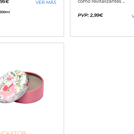
como revitalizantes ...
,95€
VER MÁS
200ml
PVP: 2,99€
PUCKATOR