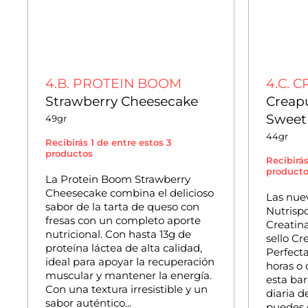
4.B. PROTEIN BOOM
4.C. 
Strawberry Cheesecake
Creapu
Sweet
49gr
44gr
Recibirás 1 de entre estos 3
productos
Recibirás
product
La Protein Boom Strawberry
Cheesecake combina el delicioso
Las nue
sabor de la tarta de queso con
Nutrispo
fresas con un completo aporte
Creatin
nutricional. Con hasta 13g de
sello Cr
proteína láctea de alta calidad,
Perfect
ideal para apoyar la recuperación
horas o
muscular y mantener la energía.
esta bar
Con una textura irresistible y un
diaria d
sabor auténtico...
puedes