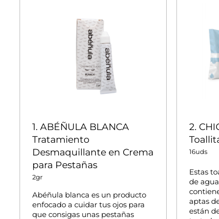
1. ABÉÑULA BLANCA
2. CH
Tratamiento
Toalli
Desmaquillante en Crema
16uds
para Pestañas
Estas to
2gr
de agua 
contiene
Abéñula blanca es un producto
aptas d
enfocado a cuidar tus ojos para
están d
que consigas unas pestañas